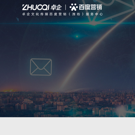
搜索推广
聚合新品
全部
行业动态
公司简介
信息流推广
PC站
智能响应式建站
公司新闻
专业团队
品牌宣传
GEO优化
营销型网站
基木鱼平台
公司大事记