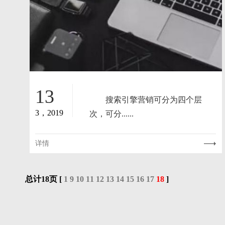
13
搜索引擎营销可分为四个层
3，2019
次，可分......
详情
总计18页 [
1
9
10
11
12
13
14
15
16
17
18
]