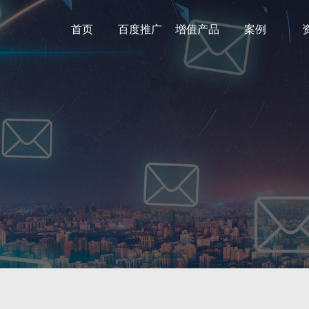
首页
百度推广
增值产品
案例
营销工具
微网站
微信小程序
企业文化
百家号
720全景地图
聚合手机站
企业邮箱
微网站
ID