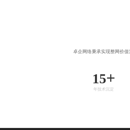
卓企网络秉承实现整网价值
+
15
年技术沉淀