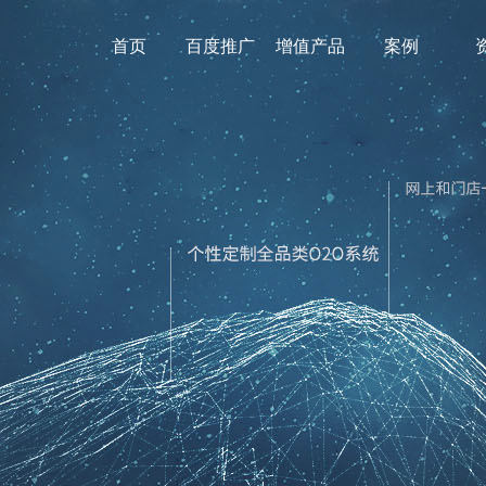
首页
百度推广
增值产品
案例
营销工具
微网站
微信小程序
企业文化
百家号
720全景地图
聚合手机站
企业邮箱
微网站
ID