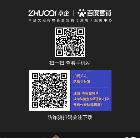
扫一扫 查看手机站
防诈骗扫码关注下载
鲁ICP备18046737号